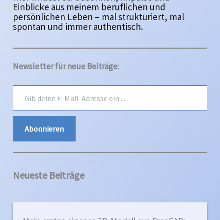
Einblicke aus meinem beruflichen und
persönlichen Leben – mal strukturiert, mal
spontan und immer authentisch.
Newsletter für neue Beiträge:
G
i
b
d
Abonnieren
e
i
n
e
E
Neueste Beiträge
-
M
a
i
l