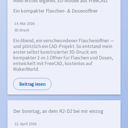
Mein erstes eigenes 3D-Modell aus FreeCAD:
-
A
Ein kompakter Flaschen- & Dosenöffner
d
r
14. Mai 2026
e
3D-Druck
s
s
Ein Abend, ein verschwundener Flaschenöffner —
e
und plötzlich ein CAD-Projekt. So entstand mein
e
erster selbst konstruierter 3D-Druck: ein
i
kompakter 2-in-1 Öffner für Flaschen und Dosen,
n
entwickelt mit FreeCAD, kostenlos auf
MakerWorld.
.
.
Beitrag lesen
.
Der Sonntag, an dem R2-D2 bei mir einzog
22. April 2026