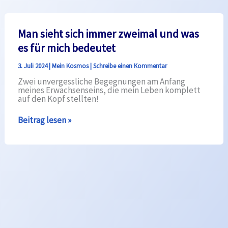
Man sieht sich immer zweimal und was
es für mich bedeutet
3. Juli 2024
|
Mein Kosmos
|
Schreibe einen Kommentar
Zwei unvergessliche Begegnungen am Anfang
meines Erwachsenseins, die mein Leben komplett
auf den Kopf stellten!
Man
Beitrag lesen »
sieht
sich
immer
zweimal
und
was
es
für
mich
bedeutet