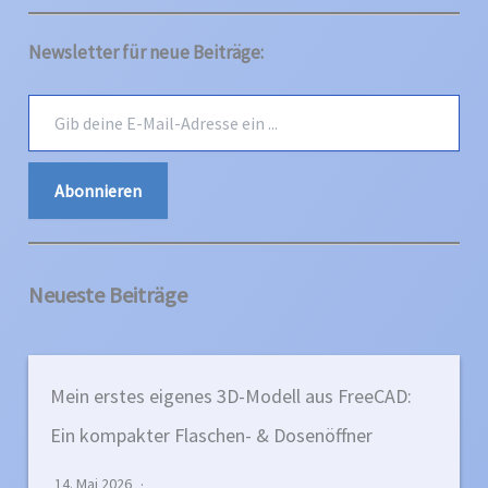
Newsletter für neue Beiträge:
G
i
b
d
Abonnieren
e
i
n
e
E
Neueste Beiträge
-
M
a
i
l
Mein erstes eigenes 3D-Modell aus FreeCAD:
-
A
Ein kompakter Flaschen- & Dosenöffner
d
r
14. Mai 2026