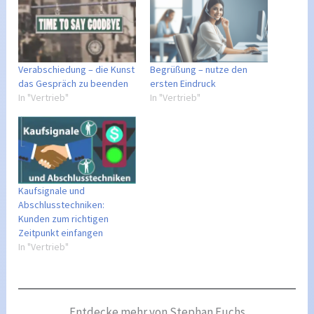
Verabschiedung – die Kunst
Begrüßung – nutze den
das Gespräch zu beenden
ersten Eindruck
In "Vertrieb"
In "Vertrieb"
Kaufsignale und
Abschlusstechniken:
Kunden zum richtigen
Zeitpunkt einfangen
In "Vertrieb"
Entdecke mehr von Stephan Fuchs