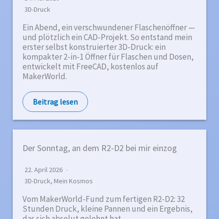
e
3D-Druck
s
s
Ein Abend, ein verschwundener Flaschenöffner —
e
und plötzlich ein CAD-Projekt. So entstand mein
e
erster selbst konstruierter 3D-Druck: ein
i
kompakter 2-in-1 Öffner für Flaschen und Dosen,
n
entwickelt mit FreeCAD, kostenlos auf
MakerWorld.
.
.
Beitrag lesen
.
Der Sonntag, an dem R2-D2 bei mir einzog
22. April 2026
3D-Druck
,
Mein Kosmos
Vom MakerWorld-Fund zum fertigen R2-D2: 32
Stunden Druck, kleine Pannen und ein Ergebnis,
das sich absolut gelohnt hat.