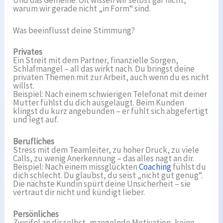
Und das Gemeine: Oft wissen wir selbst gar nicht,
warum wir gerade nicht „in Form“ sind.
Was beeinflusst deine Stimmung?
Privates
Ein Streit mit dem Partner, finanzielle Sorgen,
Schlafmangel – all das wirkt nach. Du bringst deine
privaten Themen mit zur Arbeit, auch wenn du es nicht
willst.
Beispiel: Nach einem schwierigen Telefonat mit deiner
Mutter fühlst du dich ausgelaugt. Beim Kunden
klingst du kurz angebunden – er fühlt sich abgefertigt
und legt auf.
Berufliches
Stress mit dem Teamleiter, zu hoher Druck, zu viele
Calls, zu wenig Anerkennung – das alles nagt an dir.
Beispiel: Nach einem missglückten
Coaching
fühlst du
dich schlecht. Du glaubst, du seist „nicht gut genug“.
Die nächste Kundin spürt deine Unsicherheit – sie
vertraut dir nicht und kündigt lieber.
Persönliches
Zweifel an dir selbst, mangelnde Motivation, keine