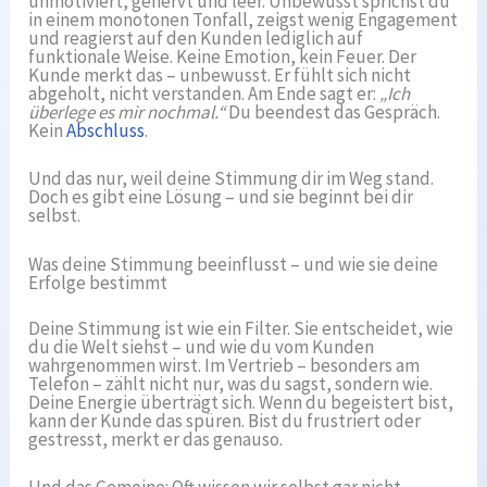
unmotiviert, genervt und leer. Unbewusst sprichst du
in einem monotonen Tonfall, zeigst wenig Engagement
und reagierst auf den Kunden lediglich auf
funktionale Weise. Keine Emotion, kein Feuer. Der
Kunde merkt das – unbewusst. Er fühlt sich nicht
abgeholt, nicht verstanden. Am Ende sagt er:
„Ich
überlege es mir nochmal.“
Du beendest das Gespräch.
Kein
Abschluss
.
Und das nur, weil deine Stimmung dir im Weg stand.
Doch es gibt eine Lösung – und sie beginnt bei dir
selbst.
Was deine Stimmung beeinflusst – und wie sie deine
Erfolge bestimmt
Deine Stimmung ist wie ein Filter. Sie entscheidet, wie
du die Welt siehst – und wie du vom Kunden
wahrgenommen wirst. Im Vertrieb – besonders am
Telefon – zählt nicht nur, was du sagst, sondern wie.
Deine Energie überträgt sich. Wenn du begeistert bist,
kann der Kunde das spüren. Bist du frustriert oder
gestresst, merkt er das genauso.