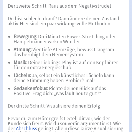
Der zweite Schritt: Raus aus dem Negativstrudel
Du bist schlecht drauf? Dann ändere deinen Zustand
aktiv. Hier sind ein paar wirkungsvolle Methoden:
Bewegung:
Drei Minuten Power-Stretching oder
Hampelmänner wirken Wunder.
Atmung:
Vier tiefe Atemzüge, bewusst langsam –
das beruhigt dein Nervensystem.
Musik:
Deine Lieblings-Playlist auf den Kopfhörer –
für den extra Energieschub.
Lächeln:
Ja, selbst ein künstliches Lächeln kann
deine Stimmung heben. Probier’s mal!
Gedankenfokus:
Richte deinen Blick auf das
Positive. Frag dich: „Was läuft heute gut?“
Der dritte Schritt: Visualisiere deinen Erfolg
Bevor du zum Hörer greifst: Stell dir vor, wie der
Kunde sich freut. Wie du souverän argumentierst. Wie
der
Abschluss
gelingt. Allein diese kurze Visualisierung